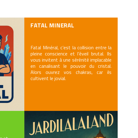
FATAL MINERAL
Fatal Minéral, c’est la collision entre la
pleine conscience et l’éveil brutal. Ils
vous invitent à une sérénité implacable
en canalisant le pouvoir du cristal.
Alors ouvrez vos chakras, car ils
cultivent le jovial.