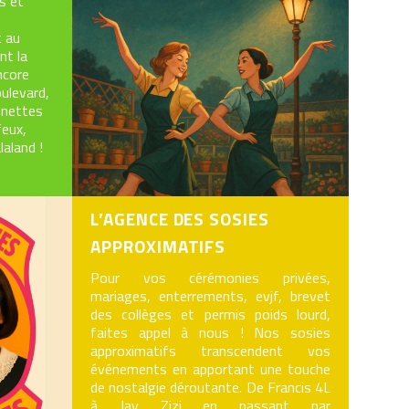
s et
t au
nt la
encore
ulevard,
binettes
feux,
laland !
L’AGENCE DES SOSIES
APPROXIMATIFS
Pour vos cérémonies privées,
mariages, enterrements, evjf, brevet
des collèges et permis poids lourd,
faites appel à nous ! Nos sosies
approximatifs transcendent vos
événements en apportant une touche
de nostalgie déroutante. De Francis 4L
à Jay Zizi en passant par