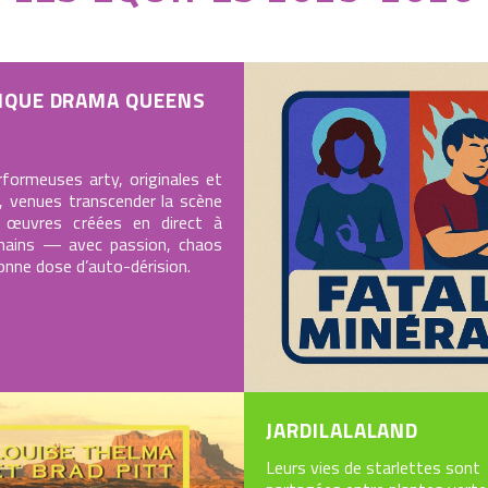
IQUE DRAMA QUEENS
formeuses arty, originales et
, venues transcender la scène
 œuvres créées en direct à
mains — avec passion, chaos
onne dose d’auto-dérision.
JARDILALALAND
Leurs vies de starlettes sont