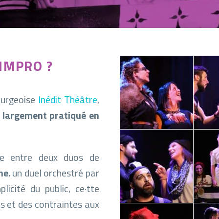
IMPRO ?
ourgeoise
Inédit Théâtre
,
 largement pratiqué en
re entre deux duos de
ne
, un duel orchestré par
licité du public, ce·tte
s et des contraintes aux