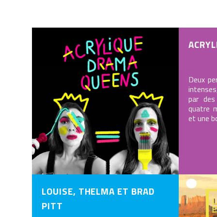
ACRYL
Deux per
intenses
par des
quatre 
et une b
LOUISE, THELMA ET BRAD
PITT