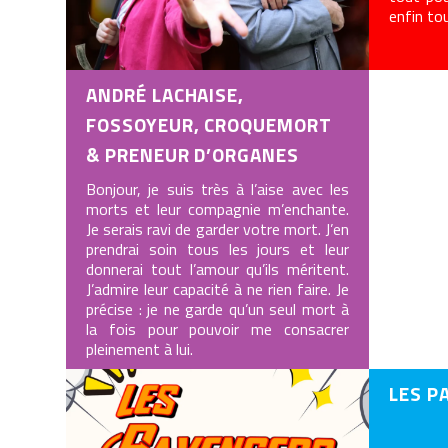
enfin to
ANDRÉ LACHAISE,
FOSSOYEUR, CROQUEMORT
& PRENEUR D’ORGANES
Bonjour, je suis très à l’aise avec les
morts et leur compagnie m’enchante.
Je serais ravi de garder votre mort. J’en
prendrai soin tous les jours et leur
donnerai tout l’amour qu’ils méritent.
J’admire leur capacité à ne rien faire. Je
précise : je ne garde qu’un seul mort à
la fois pour pouvoir me consacrer
pleinement à lui.
LES P