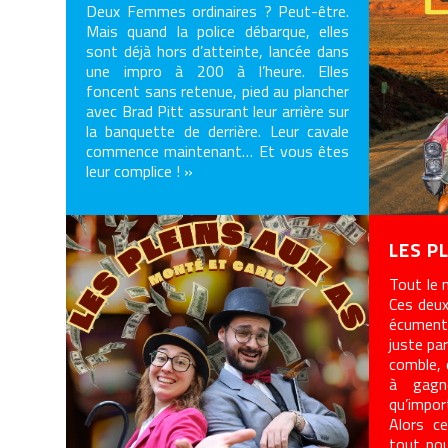
Deux Femmes ordinaires ? Peut-être.
Mais quand la police débarque, elles
sont déjà hors d’atteinte, lancée dans
une impro à 200 à l’heure. Elles
foncent sans retenue, pied au plancher
avec Brad Pitt assurant leur arrière sur
la banquette de derrière. Leur cavale
commence maintenant… Et vous êtes
leur complice ! »
LES P
Tout le 
Ces deux
écument 
juste pa
comble, 
à gagn
qu’impor
Alors ce
tout pou