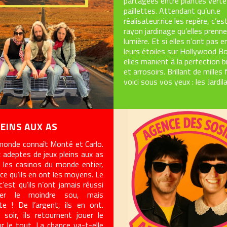
partagées entre plantes verte
paillettes. Attendant qu’un.e
réalisateur.rice les repère, c’es
rayon jardinage qu’elles prenne
lumière. Et si elles n’ont pas 
leurs étoiles sur Hollywood Bo
elles manient à la perfection 
et arrosoirs. Brillant de milles 
voici sous vos yeux : les Jardila
LEINS AUX AS
monde connaît Monté et Carlo.
 adeptes de jeux pleins aux as
les casinos du monde entier,
rce qu’ils en ont les moyens. Le
c’est qu’ils n’ont jamais réussi
er le moindre sou, mais
te ! De l’argent, ils en ont.
 soir, ils retournent jouer le
r le tout. La chance va-t-elle