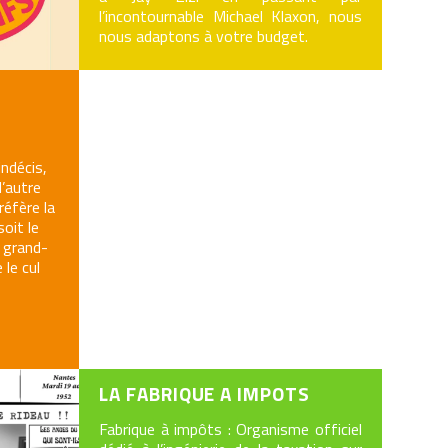
l’incontournable Michael Klaxon, nous
nous adaptons à votre budget.
ndécis,
l’autre
préfère la
oit le
a grand-
 le cul
LA FABRIQUE A IMPOTS
Fabrique à impôts : Organisme officiel