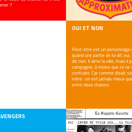
urner ?
OUI ET NON
Peut-être est un personnage i
quand une partie de lui dit oui, 
dit non. Il aime la ville, mais il 
campagne, à moins que ce ne s
contraire. Car comme disait s
mère : on est jamais mieux que
entre deux chaises.
AVENGERS