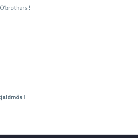
O’brothers !
kjaldmös !